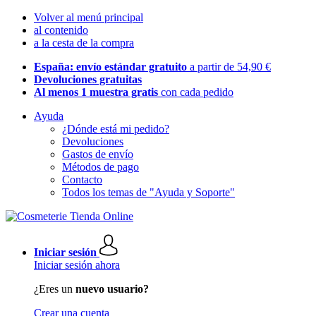
Volver al menú principal
al contenido
a la cesta de la compra
España: envío estándar gratuito
a partir de 54,90 €
Devoluciones gratuitas
Al menos 1 muestra gratis
con cada pedido
Ayuda
¿Dónde está mi pedido?
Devoluciones
Gastos de envío
Métodos de pago
Contacto
Todos los temas de "Ayuda y Soporte"
Iniciar sesión
Iniciar sesión ahora
¿Eres un
nuevo usuario?
Crear una cuenta