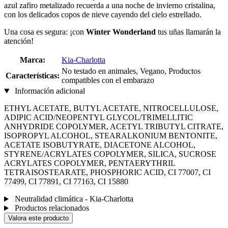
azul zafiro metalizado recuerda a una noche de invierno cristalina,
con los delicados copos de nieve cayendo del cielo estrellado.
Una cosa es segura: ¡con
Winter Wonderland
tus uñas llamarán la
atención!
Marca:
Kia-Charlotta
No testado en animales, Vegano, Productos
Características:
compatibles con el embarazo
Información adicional
ETHYL ACETATE, BUTYL ACETATE, NITROCELLULOSE,
ADIPIC ACID/NEOPENTYL GLYCOL/TRIMELLITIC
ANHYDRIDE COPOLYMER, ACETYL TRIBUTYL CITRATE,
ISOPROPYL ALCOHOL, STEARALKONIUM BENTONITE,
ACETATE ISOBUTYRATE, DIACETONE ALCOHOL,
STYRENE/ACRYLATES COPOLYMER, SILICA, SUCROSE
ACRYLATES COPOLYMER, PENTAERYTHRIL
TETRAISOSTEARATE, PHOSPHORIC ACID, CI 77007, CI
77499, CI 77891, CI 77163, CI 15880
Neutralidad climática - Kia-Charlotta
Productos relacionados
Valora este producto