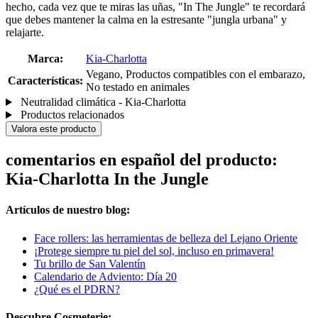
hecho, cada vez que te miras las uñas, "In The Jungle" te recordará
que debes mantener la calma en la estresante "jungla urbana" y
relajarte.
Marca:
Kia-Charlotta
Vegano, Productos compatibles con el embarazo,
Características:
No testado en animales
Neutralidad climática - Kia-Charlotta
Productos relacionados
Valora este producto
comentarios en español del producto:
Kia-Charlotta In the Jungle
Artículos de nuestro blog:
Face rollers: las herramientas de belleza del Lejano Oriente
¡Protege siempre tu piel del sol, incluso en primavera!
Tu brillo de San Valentín
Calendario de Adviento: Día 20
¿Qué es el PDRN?
Descubre Cosmeterie: