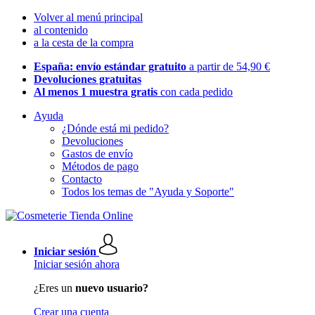
Volver al menú principal
al contenido
a la cesta de la compra
España: envío estándar gratuito
a partir de 54,90 €
Devoluciones gratuitas
Al menos 1 muestra gratis
con cada pedido
Ayuda
¿Dónde está mi pedido?
Devoluciones
Gastos de envío
Métodos de pago
Contacto
Todos los temas de "Ayuda y Soporte"
Iniciar sesión
Iniciar sesión ahora
¿Eres un
nuevo usuario?
Crear una cuenta