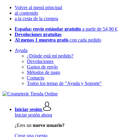
Volver al menú principal
al contenido
a la cesta de la compra
España: envío estándar gratuito
a partir de 54,90 €
Devoluciones gratuitas
Al menos 1 muestra gratis
con cada pedido
Ayuda
¿Dónde está mi pedido?
Devoluciones
Gastos de envío
Métodos de pago
Contacto
Todos los temas de "Ayuda y Soporte"
Iniciar sesión
Iniciar sesión ahora
¿Eres un
nuevo usuario?
Crear una cuenta