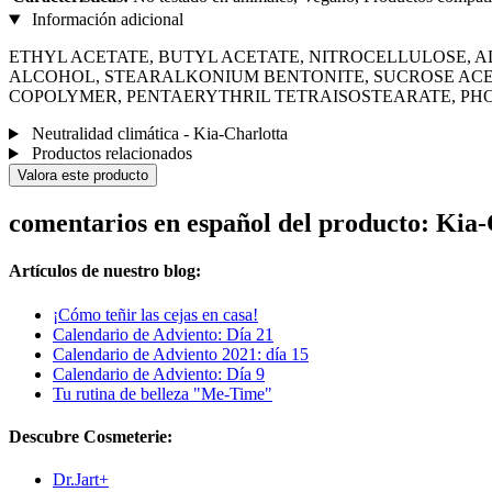
Información adicional
ETHYL ACETATE, BUTYL ACETATE, NITROCELLULOSE, A
ALCOHOL, STEARALKONIUM BENTONITE, SUCROSE ACE
COPOLYMER, PENTAERYTHRIL TETRAISOSTEARATE, PHOSPHORIC
Neutralidad climática - Kia-Charlotta
Productos relacionados
Valora este producto
comentarios en español del producto: Kia
Artículos de nuestro blog:
¡Cómo teñir las cejas en casa!
Calendario de Adviento: Día 21
Calendario de Adviento 2021: día 15
Calendario de Adviento: Día 9
Tu rutina de belleza "Me-Time"
Descubre Cosmeterie:
Dr.Jart+