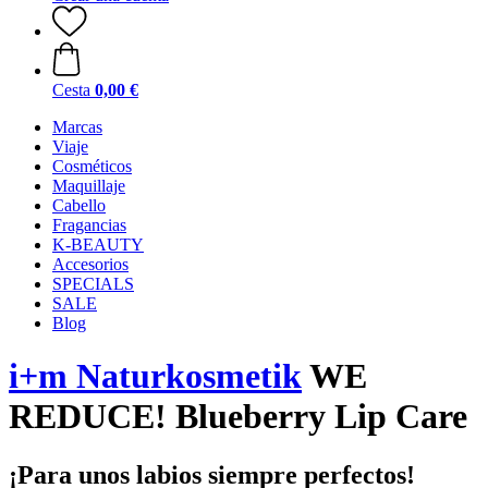
Cesta
0,00 €
Marcas
Viaje
Cosméticos
Maquillaje
Cabello
Fragancias
K-BEAUTY
Accesorios
SPECIALS
SALE
Blog
i+m Naturkosmetik
WE
REDUCE! Blueberry Lip Care
¡Para unos labios siempre perfectos!