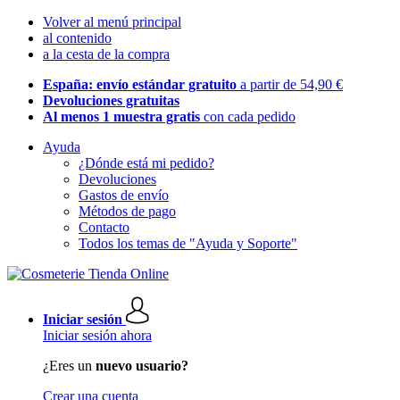
Volver al menú principal
al contenido
a la cesta de la compra
España: envío estándar gratuito
a partir de 54,90 €
Devoluciones gratuitas
Al menos 1 muestra gratis
con cada pedido
Ayuda
¿Dónde está mi pedido?
Devoluciones
Gastos de envío
Métodos de pago
Contacto
Todos los temas de "Ayuda y Soporte"
Iniciar sesión
Iniciar sesión ahora
¿Eres un
nuevo usuario?
Crear una cuenta