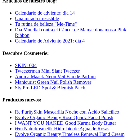
Artículos de nuestro blog:
Calendario de adviento: día 14
Una mirada irresistible
Tu rutina de belleza "Me-Time"
Día Mundial contra el Cáncer de Mama: donamos a Pink
Ribbon
Calendario de Adviento 2021: día 4
Descubre Cosmeterie:
SKIN1004
Tweezerman Mini Slant Tweezer
Andrea Maack Neon Veil Eau de Parfum
Manicurist Green Nail Polish Remover
StylPro LED Spot & Blemish Patch
Productos nuevos:
Re:PuritySkin Mascarilla Noche con Ácido Salicílico
Evolve Organic Beauty Rose Quartz Facial Polish
I WANT YOU NAKED Good Karma Body Butter
i+m Naturkosmetik Hidrolato de Agua de Rosas
Evolve Organic Beauty Timeless Renewal Hand Cream