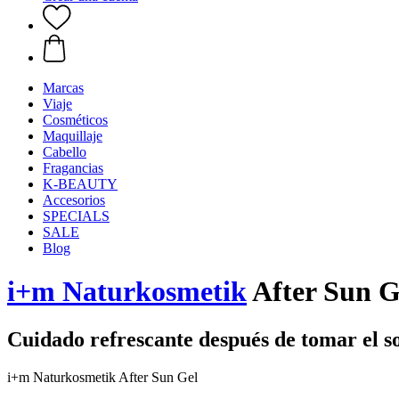
Marcas
Viaje
Cosméticos
Maquillaje
Cabello
Fragancias
K-BEAUTY
Accesorios
SPECIALS
SALE
Blog
i+m Naturkosmetik
After Sun G
Cuidado refrescante después de tomar el s
i+m Naturkosmetik After Sun Gel