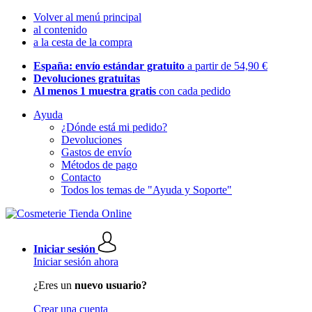
Volver al menú principal
al contenido
a la cesta de la compra
España: envío estándar gratuito
a partir de 54,90 €
Devoluciones gratuitas
Al menos 1 muestra gratis
con cada pedido
Ayuda
¿Dónde está mi pedido?
Devoluciones
Gastos de envío
Métodos de pago
Contacto
Todos los temas de "Ayuda y Soporte"
Iniciar sesión
Iniciar sesión ahora
¿Eres un
nuevo usuario?
Crear una cuenta