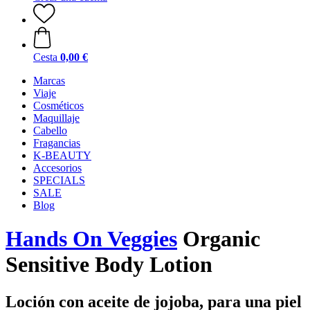
Cesta
0,00 €
Marcas
Viaje
Cosméticos
Maquillaje
Cabello
Fragancias
K-BEAUTY
Accesorios
SPECIALS
SALE
Blog
Hands On Veggies
Organic
Sensitive Body Lotion
Loción con aceite de jojoba, para una piel