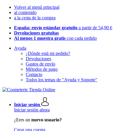
Volver al menú principal
al contenido
a la cesta de la compra
España: envío estándar gratuito
a partir de 54,90 €
Devoluciones gratuitas
Al menos 1 muestra gratis
con cada pedido
Ayuda
¿Dónde está mi pedido?
Devoluciones
Gastos de envío
Métodos de pago
Contacto
Todos los temas de "Ayuda y Soporte"
Iniciar sesión
Iniciar sesión ahora
¿Eres un
nuevo usuario?
Crear una cuenta