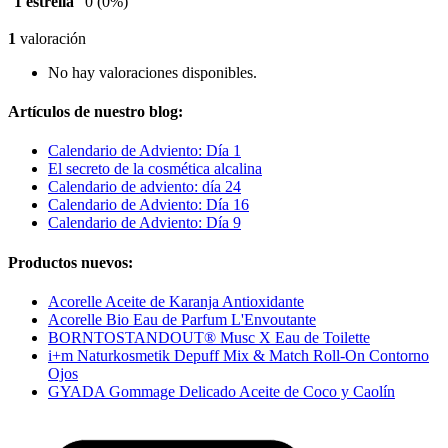
1 estrella
0
(0%)
1
valoración
No hay valoraciones disponibles.
Artículos de nuestro blog:
Calendario de Adviento: Día 1
El secreto de la cosmética alcalina
Calendario de adviento: día 24
Calendario de Adviento: Día 16
Calendario de Adviento: Día 9
Productos nuevos:
Acorelle Aceite de Karanja Antioxidante
Acorelle Bio Eau de Parfum L'Envoutante
BORNTOSTANDOUT® Musc X Eau de Toilette
i+m Naturkosmetik Depuff Mix & Match Roll-On Contorno
Ojos
GYADA Gommage Delicado Aceite de Coco y Caolín