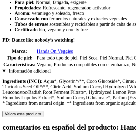
Para piel:
Normal, fatigada, exigente
Propiedades:
Refrescante, regenerador, activador
Aroma:
veraniego y soleado, fresco
Conservado con
fermentos naturales y extractos vegetales
Tubos de envase
sostenibles y reciclables a partir de caña de a
Certificado
bio, vegano y cruelty free
PD: Dance like nobody’s watching!
Marca:
Hands On Veggies
Tipo de piel:
Para todo tipo de piel, Piel Seca, Piel Normal, Piel
Características:
Vegano, Productos compatibles con el embarazo, No
Información adicional
Ingredients (INCI):
Aqua*, Glycerin*/**, Coco Glucoside*, Citrus 
Tinctorius Seed Oil*/**, Citric Acid, Sodium Cocoyl Hydrolyzed Whea
Leuconostoc/Radish Root Ferment Filtrate*, Hydrolyzed Lemon Prote
Humulus Lupulus Extract*, Sodium Cocoyl Glutamate*, Parfum (Esse
* Ingredients from natural origin, ** Ingredients from organic agricul
Valora este producto
comentarios en español del producto: Han