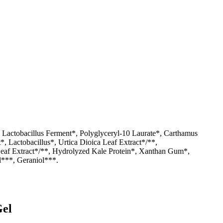
Lactobacillus Ferment*, Polyglyceryl-10 Laurate*, Carthamus
, Lactobacillus*, Urtica Dioica Leaf Extract*/**,
Leaf Extract*/**, Hydrolyzed Kale Protein*, Xanthan Gum*,
l***, Geraniol***.
Gel