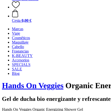
Cesta
0,00 €
Marcas
Viaje
Cosméticos
Maquillaje
Cabello
Fragancias
K-BEAUTY
Accesorios
SPECIALS
SALE
Blog
Hands On Veggies
Organic Ener
Gel de ducha bio energizante y refrescante
Hands On Veggies Organic Energizing Shower Gel