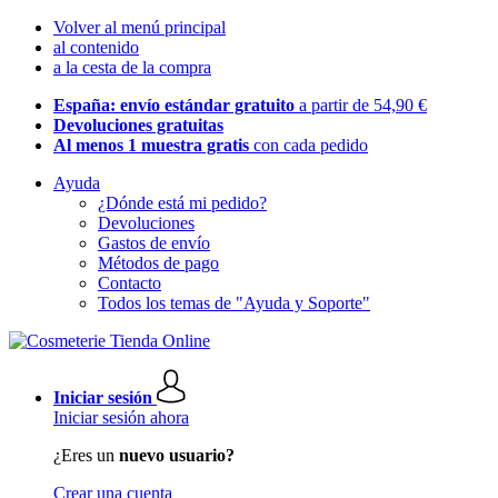
Volver al menú principal
al contenido
a la cesta de la compra
España: envío estándar gratuito
a partir de 54,90 €
Devoluciones gratuitas
Al menos 1 muestra gratis
con cada pedido
Ayuda
¿Dónde está mi pedido?
Devoluciones
Gastos de envío
Métodos de pago
Contacto
Todos los temas de "Ayuda y Soporte"
Iniciar sesión
Iniciar sesión ahora
¿Eres un
nuevo usuario?
Crear una cuenta