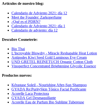
Artículos de nuestro blog:
Calendario de Adviento 2021: día 12
Meet the Founder: Zarkoperfume
¿Qué es el PDRN?
Calendario de Adviento 2021: día 1
Calendario de adviento: día 12
Descubre Cosmeterie:
Bio Thai
L'Incroyable Blowdry - Miracle Reshapable Heat Lotion
Antipodes Kiwi Seed Gold Luminous Eye Cream
UND GRETEL REINETUCH Organic Cotton Cloth
Vinoperfect Concentrated Brightening Glycolic Essence
Productos nuevos:
Kérastase Soleil - Nourishing After-Sun Shampoo
GYADA Re:PuritySkin Tónico Facial Purificante
Acorelle Laca Protectora
GYADA Gel Desmaquillante
Acorelle Eau de Parfum Bio Sublime Tubereuse