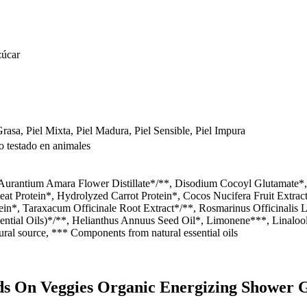
zúcar
 Grasa, Piel Mixta, Piel Madura, Piel Sensible, Piel Impura
 testado en animales
Aurantium Amara Flower Distillate*/**, Disodium Cocoyl Glutamate*, 
t Protein*, Hydrolyzed Carrot Protein*, Cocos Nucifera Fruit Extract*
in*, Taraxacum Officinale Root Extract*/**, Rosmarinus Officinalis 
ntial Oils)*/**, Helianthus Annuus Seed Oil*, Limonene***, Linaloo
tural source, *** Components from natural essential oils
ds On Veggies Organic Energizing Shower 