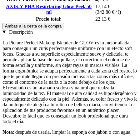
AXIS-Y PHA Resurfacing Glow Peel, 50
17,14 €
ml
(342,80 € / l)
Precio total:
22,13 €
Ambas a la cesta de la compra
Descripción
La Picture Perfect Makeup Blender de GLOV es tu mejor aliada
para conseguir un cutis perfectamente uniforme con un efecto soft
focus. Gracias a su superficie especialmente suave y delicada, te
permite aplicar la base de maquillaje, el corrector o el colorete de
forma sencilla y uniforme, sin dejar rayas ni marcas visibles. La
forma ergonómica se adapta perfectamente a cada zona del rostro, lo
que te permite llegar con precisión incluso a las zonas más difíciles,
como el contorno de la nariz o la zona debajo de los ojos.
El resultado es un acabado sedoso y natural que realza la
luminosidad de la tez. El material de alta calidad es hipoalergénico y
especialmente delicado con la piel. Además, su color fresco y vivo le
da un toque de alegría a tu rutina de belleza diaria, convirtiendo la
aplicación de tus productos favoritos en un auténtico placer.
Descubre lo fácil que es conseguir un look profesional que dura
todo el día.
Nota
: después de usarla, limpiar la esponja con jabón o con agua.