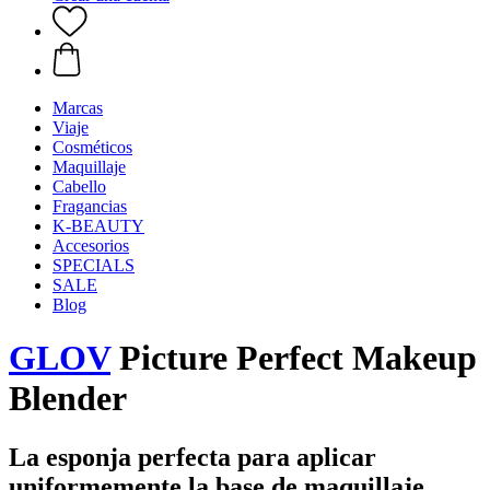
Marcas
Viaje
Cosméticos
Maquillaje
Cabello
Fragancias
K-BEAUTY
Accesorios
SPECIALS
SALE
Blog
GLOV
Picture Perfect Makeup
Blender
La esponja perfecta para aplicar
uniformemente la base de maquillaje