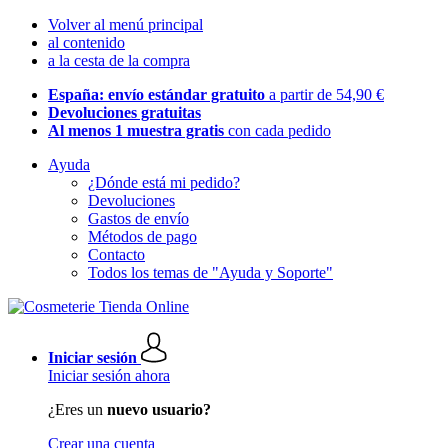
Volver al menú principal
al contenido
a la cesta de la compra
España: envío estándar gratuito
a partir de 54,90 €
Devoluciones gratuitas
Al menos 1 muestra gratis
con cada pedido
Ayuda
¿Dónde está mi pedido?
Devoluciones
Gastos de envío
Métodos de pago
Contacto
Todos los temas de "Ayuda y Soporte"
Iniciar sesión
Iniciar sesión ahora
¿Eres un
nuevo usuario?
Crear una cuenta