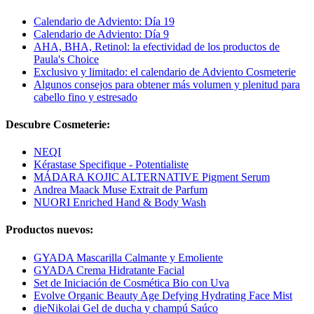
Calendario de Adviento: Día 19
Calendario de Adviento: Día 9
AHA, BHA, Retinol: la efectividad de los productos de
Paula's Choice
Exclusivo y limitado: el calendario de Adviento Cosmeterie
Algunos consejos para obtener más volumen y plenitud para
cabello fino y estresado
Descubre Cosmeterie:
NEQI
Kérastase Specifique - Potentialiste
MÁDARA KOJIC ALTERNATIVE Pigment Serum
Andrea Maack Muse Extrait de Parfum
NUORI Enriched Hand & Body Wash
Productos nuevos:
GYADA Mascarilla Calmante y Emoliente
GYADA Crema Hidratante Facial
Set de Iniciación de Cosmética Bio con Uva
Evolve Organic Beauty Age Defying Hydrating Face Mist
dieNikolai Gel de ducha y champú Saúco