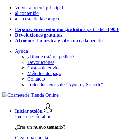
Volver al menú principal
al contenido
a la cesta de la compra
España: envío estándar gratuito
a partir de 54,90 €
Devoluciones gratuitas
Al menos 1 muestra gratis
con cada pedido
Ayuda
¿Dónde está mi pedido?
Devoluciones
Gastos de envío
Métodos de pago
Contacto
Todos los temas de "Ayuda y Soporte"
Iniciar sesión
Iniciar sesión ahora
¿Eres un
nuevo usuario?
Crear una cuenta