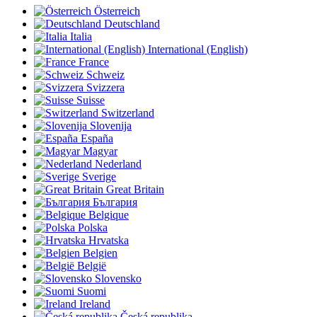
Österreich
Deutschland
Italia
International (English)
France
Schweiz
Svizzera
Suisse
Switzerland
Slovenija
España
Magyar
Nederland
Sverige
Great Britain
България
Belgique
Polska
Hrvatska
Belgien
België
Slovensko
Suomi
Ireland
Česká republika