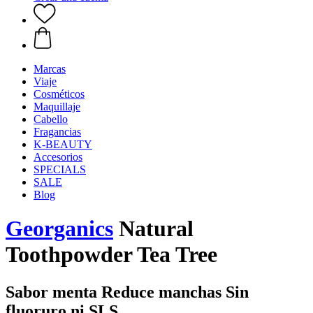
Marcas
Viaje
Cosméticos
Maquillaje
Cabello
Fragancias
K-BEAUTY
Accesorios
SPECIALS
SALE
Blog
Georganics
Natural
Toothpowder Tea Tree
Sabor menta Reduce manchas Sin
fluoruro ni SLS