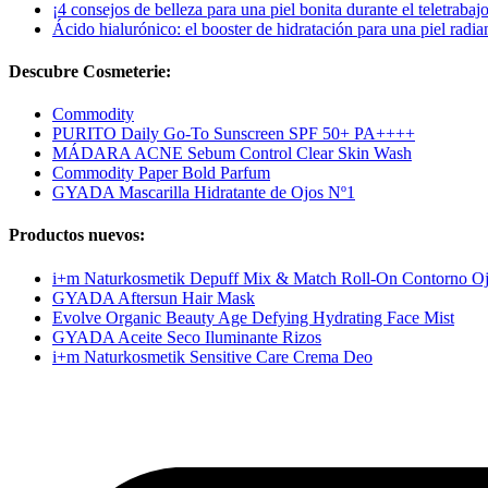
¡4 consejos de belleza para una piel bonita durante el teletrabajo
Ácido hialurónico: el booster de hidratación para una piel radia
Descubre Cosmeterie:
Commodity
PURITO Daily Go-To Sunscreen SPF 50+ PA++++
MÁDARA ACNE Sebum Control Clear Skin Wash
Commodity Paper Bold Parfum
GYADA Mascarilla Hidratante de Ojos Nº1
Productos nuevos:
i+m Naturkosmetik Depuff Mix & Match Roll-On Contorno O
GYADA Aftersun Hair Mask
Evolve Organic Beauty Age Defying Hydrating Face Mist
GYADA Aceite Seco Iluminante Rizos
i+m Naturkosmetik Sensitive Care Crema Deo