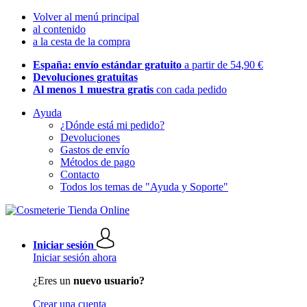
Volver al menú principal
al contenido
a la cesta de la compra
España: envío estándar gratuito
a partir de 54,90 €
Devoluciones gratuitas
Al menos 1 muestra gratis
con cada pedido
Ayuda
¿Dónde está mi pedido?
Devoluciones
Gastos de envío
Métodos de pago
Contacto
Todos los temas de "Ayuda y Soporte"
Iniciar sesión
Iniciar sesión ahora
¿Eres un
nuevo usuario?
Crear una cuenta