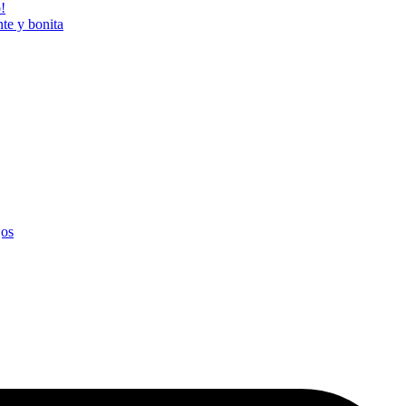
!
nte y bonita
jos