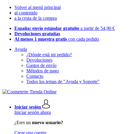
Volver al menú principal
al contenido
a la cesta de la compra
España: envío estándar gratuito
a partir de 54,90 €
Devoluciones gratuitas
Al menos 1 muestra gratis
con cada pedido
Ayuda
¿Dónde está mi pedido?
Devoluciones
Gastos de envío
Métodos de pago
Contacto
Todos los temas de "Ayuda y Soporte"
Iniciar sesión
Iniciar sesión ahora
¿Eres un
nuevo usuario?
Crear una cuenta