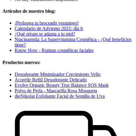
Artículos de nuestro blog:
¡Prolonga tu broceado veraniego!
Calendario de Adviento 2021: día 6
¿Qué sérum se adapta a tu piel?
Niacinamida: La Supervitamina Cosmética - ¿Qué beneficios
tiene?
Know How - Rutinas cosméticas faciales
Productos nuevos:
Desodorante Minimizador Crecimiento Vello
Acorelle Refill Desodorante Delicado
Evolve Organic Beauty True Balance SOS Mask
Polvo de Perla - Mascarilla Rosa Mosqueta
dieNikolai Exfoliante Facial de Semilla de Uva