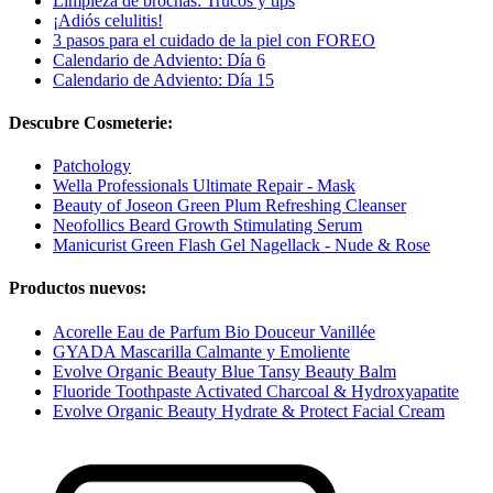
Limpieza de brochas: Trucos y tips
¡Adiós celulitis!
3 pasos para el cuidado de la piel con FOREO
Calendario de Adviento: Día 6
Calendario de Adviento: Día 15
Descubre Cosmeterie:
Patchology
Wella Professionals Ultimate Repair - Mask
Beauty of Joseon Green Plum Refreshing Cleanser
Neofollics Beard Growth Stimulating Serum
Manicurist Green Flash Gel Nagellack - Nude & Rose
Productos nuevos:
Acorelle Eau de Parfum Bio Douceur Vanillée
GYADA Mascarilla Calmante y Emoliente
Evolve Organic Beauty Blue Tansy Beauty Balm
Fluoride Toothpaste Activated Charcoal & Hydroxyapatite
Evolve Organic Beauty Hydrate & Protect Facial Cream