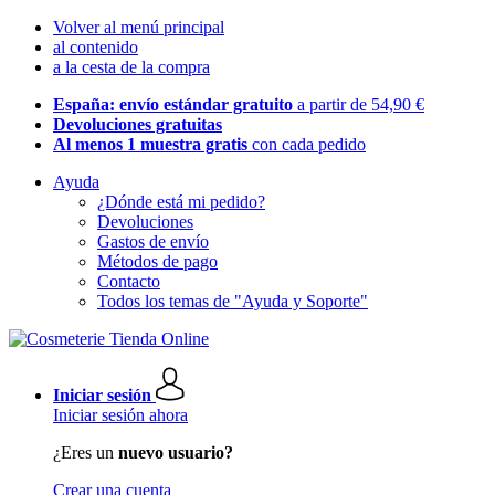
Volver al menú principal
al contenido
a la cesta de la compra
España: envío estándar gratuito
a partir de 54,90 €
Devoluciones gratuitas
Al menos 1 muestra gratis
con cada pedido
Ayuda
¿Dónde está mi pedido?
Devoluciones
Gastos de envío
Métodos de pago
Contacto
Todos los temas de "Ayuda y Soporte"
Iniciar sesión
Iniciar sesión ahora
¿Eres un
nuevo usuario?
Crear una cuenta