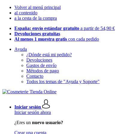
Volver al menú principal
al contenido
a la cesta de la compra
España: envío estándar gratuito
a partir de 54,90 €
Devoluciones gratuitas
Al menos 1 muestra gratis
con cada pedido
Ayuda
¿Dónde está mi pedido?
Devoluciones
Gastos de envío
Métodos de pago
Contacto
Todos los temas de "Ayuda y Soporte"
Iniciar sesión
Iniciar sesión ahora
¿Eres un
nuevo usuario?
Crear una cuenta