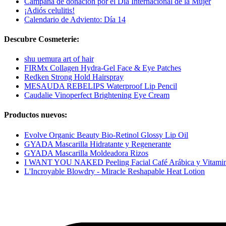
Campaña de donación por el Día Internacional de la Mujer
¡Adiós celulitis!
Calendario de Adviento: Día 14
Descubre Cosmeterie:
shu uemura art of hair
FIRMx Collagen Hydra-Gel Face & Eye Patches
Redken Strong Hold Hairspray
MESAUDA REBELIPS Waterproof Lip Pencil
Caudalie Vinoperfect Brightening Eye Cream
Productos nuevos:
Evolve Organic Beauty Bio-Retinol Glossy Lip Oil
GYADA Mascarilla Hidratante y Regenerante
GYADA Mascarilla Moldeadora Rizos
I WANT YOU NAKED Peeling Facial Café Arábica y Vitami
L'Incroyable Blowdry - Miracle Reshapable Heat Lotion