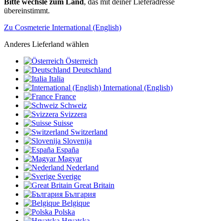
Bitte wechsle zum Land
, das mit deiner Lieferadresse
übereinstimmt.
Zu Cosmeterie International (English)
Anderes Lieferland wählen
Österreich
Deutschland
Italia
International (English)
France
Schweiz
Svizzera
Suisse
Switzerland
Slovenija
España
Magyar
Nederland
Sverige
Great Britain
България
Belgique
Polska
Hrvatska