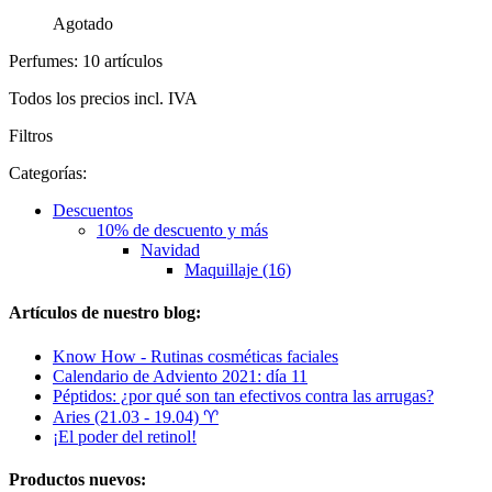
Agotado
Perfumes: 10 artículos
Todos los precios incl. IVA
Filtros
Categorías:
Descuentos
10% de descuento y más
Navidad
Maquillaje (16)
Artículos de nuestro blog:
Know How - Rutinas cosméticas faciales
Calendario de Adviento 2021: día 11
Péptidos: ¿por qué son tan efectivos contra las arrugas?
Aries (21.03 - 19.04) ♈︎
¡El poder del retinol!
Productos nuevos: