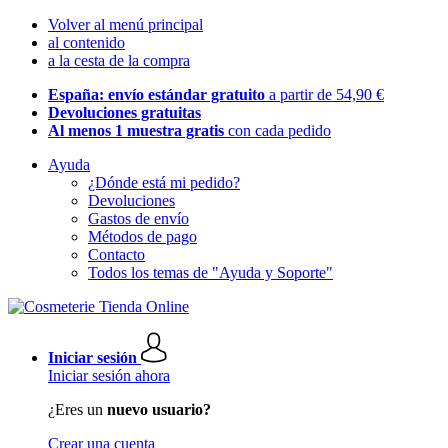
Volver al menú principal
al contenido
a la cesta de la compra
España: envío estándar gratuito
a partir de 54,90 €
Devoluciones gratuitas
Al menos 1 muestra gratis
con cada pedido
Ayuda
¿Dónde está mi pedido?
Devoluciones
Gastos de envío
Métodos de pago
Contacto
Todos los temas de "Ayuda y Soporte"
Iniciar sesión
Iniciar sesión ahora
¿Eres un
nuevo usuario?
Crear una cuenta