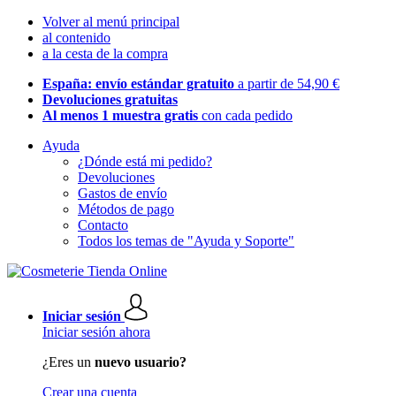
Volver al menú principal
al contenido
a la cesta de la compra
España: envío estándar gratuito
a partir de 54,90 €
Devoluciones gratuitas
Al menos 1 muestra gratis
con cada pedido
Ayuda
¿Dónde está mi pedido?
Devoluciones
Gastos de envío
Métodos de pago
Contacto
Todos los temas de "Ayuda y Soporte"
Iniciar sesión
Iniciar sesión ahora
¿Eres un
nuevo usuario?
Crear una cuenta