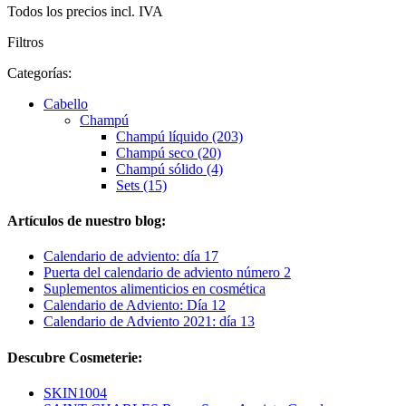
Todos los precios incl. IVA
Filtros
Categorías:
Cabello
Champú
Champú líquido (203)
Champú seco (20)
Champú sólido (4)
Sets (15)
Artículos de nuestro blog:
Calendario de adviento: día 17
Puerta del calendario de adviento número 2
Suplementos alimenticios en cosmética
Calendario de Adviento: Día 12
Calendario de Adviento 2021: día 13
Descubre Cosmeterie:
SKIN1004