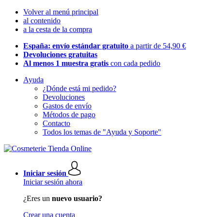
Volver al menú principal
al contenido
a la cesta de la compra
España: envío estándar gratuito
a partir de 54,90 €
Devoluciones gratuitas
Al menos 1 muestra gratis
con cada pedido
Ayuda
¿Dónde está mi pedido?
Devoluciones
Gastos de envío
Métodos de pago
Contacto
Todos los temas de "Ayuda y Soporte"
Iniciar sesión
Iniciar sesión ahora
¿Eres un
nuevo usuario?
Crear una cuenta