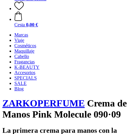
Cesta
0,00 €
Marcas
Viaje
Cosméticos
Maquillaje
Cabello
Fragancias
K-BEAUTY
Accesorios
SPECIALS
SALE
Blog
ZARKOPERFUME
Crema de
Manos Pink Molecule 090·09
La primera crema para manos con la