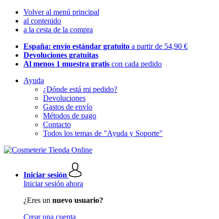
Volver al menú principal
al contenido
a la cesta de la compra
España: envío estándar gratuito
a partir de 54,90 €
Devoluciones gratuitas
Al menos 1 muestra gratis
con cada pedido
Ayuda
¿Dónde está mi pedido?
Devoluciones
Gastos de envío
Métodos de pago
Contacto
Todos los temas de "Ayuda y Soporte"
Iniciar sesión
Iniciar sesión ahora
¿Eres un
nuevo usuario?
Crear una cuenta