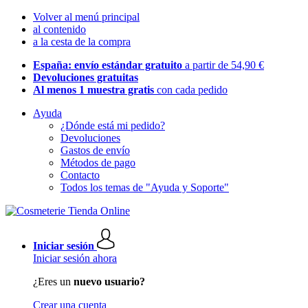
Volver al menú principal
al contenido
a la cesta de la compra
España: envío estándar gratuito
a partir de 54,90 €
Devoluciones gratuitas
Al menos 1 muestra gratis
con cada pedido
Ayuda
¿Dónde está mi pedido?
Devoluciones
Gastos de envío
Métodos de pago
Contacto
Todos los temas de "Ayuda y Soporte"
Iniciar sesión
Iniciar sesión ahora
¿Eres un
nuevo usuario?
Crear una cuenta