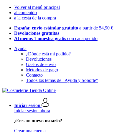
Volver al menú principal
al contenido
a la cesta de la compra
España: envío estándar gratuito
a partir de 54,90 €
Devoluciones gratuitas
Al menos 1 muestra gratis
con cada pedido
Ayuda
¿Dónde está mi pedido?
Devoluciones
Gastos de envío
Métodos de pago
Contacto
Todos los temas de "Ayuda y Soporte"
Iniciar sesión
Iniciar sesión ahora
¿Eres un
nuevo usuario?
Crear una cuenta