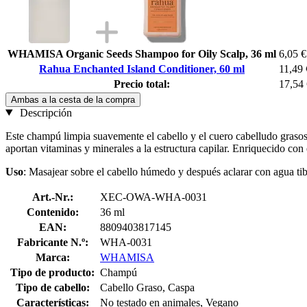
WHAMISA Organic Seeds Shampoo for Oily Scalp, 36 ml
6,05 €
Rahua Enchanted Island Conditioner, 60 ml
11,49 
Precio total:
17,54
Ambas a la cesta de la compra
Descripción
Este champú limpia suavemente el cabello y el cuero cabelludo grasos 
aportan vitaminas y minerales a la estructura capilar. Enriquecido con 
Uso
: Masajear sobre el cabello húmedo y después aclarar con agua tib
Art.-Nr.:
XEC-OWA-WHA-0031
Contenido:
36 ml
EAN:
8809403817145
Fabricante N.º:
WHA-0031
Marca:
WHAMISA
Tipo de producto:
Champú
Tipo de cabello:
Cabello Graso, Caspa
Características:
No testado en animales, Vegano