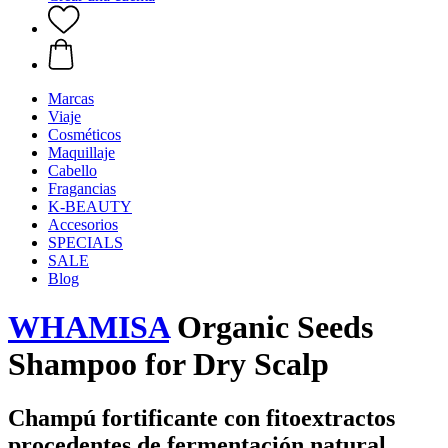
Marcas
Viaje
Cosméticos
Maquillaje
Cabello
Fragancias
K-BEAUTY
Accesorios
SPECIALS
SALE
Blog
WHAMISA
Organic Seeds
Shampoo for Dry Scalp
Champú fortificante con fitoextractos
procedentes de fermentación natural