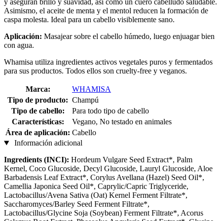
y aseguran brillo y suavidad, así como un cuero cabelludo saludable.
Asimismo, el aceite de menta y el mentol reducen la formación de
caspa molesta. Ideal para un cabello visiblemente sano.
Aplicación:
Masajear sobre el cabello húmedo, luego enjuagar bien
con agua.
Whamisa utiliza ingredientes activos vegetales puros y fermentados
para sus productos. Todos ellos son cruelty-free y veganos.
Marca:
WHAMISA
Tipo de producto:
Champú
Tipo de cabello:
Para todo tipo de cabello
Características:
Vegano, No testado en animales
Área de aplicación:
Cabello
Información adicional
Ingredients (INCI):
Hordeum Vulgare Seed Extract*, Palm
Kernel, Coco Glucoside, Decyl Glucoside, Lauryl Glucoside, Aloe
Barbadensis Leaf Extract*, Corylus Avellana (Hazel) Seed Oil*,
Camellia Japonica Seed Oil*, Caprylic/Capric Triglyceride,
Lactobacillus/Avena Sativa (Oat) Kernel Ferment Filtrate*,
Saccharomyces/Barley Seed Ferment Filtrate*,
Lactobacillus/Glycine Soja (Soybean) Ferment Filtrate*, Acorus