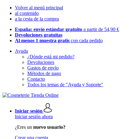
Volver al menú principal
al contenido
a la cesta de la compra
España: envío estándar gratuito
a partir de 54,90 €
Devoluciones gratuitas
Al menos 1 muestra gratis
con cada pedido
Ayuda
¿Dónde está mi pedido?
Devoluciones
Gastos de envío
Métodos de pago
Contacto
Todos los temas de "Ayuda y Soporte"
Iniciar sesión
Iniciar sesión ahora
¿Eres un
nuevo usuario?
Crear una cuenta