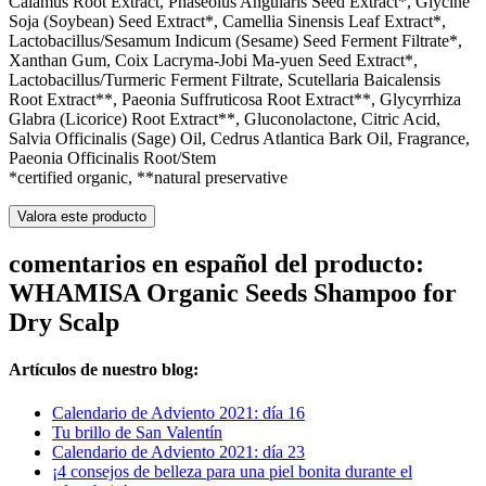
Calamus Root Extract, Phaseolus Angularis Seed Extract*, Glycine
Soja (Soybean) Seed Extract*, Camellia Sinensis Leaf Extract*,
Lactobacillus/Sesamum Indicum (Sesame) Seed Ferment Filtrate*,
Xanthan Gum, Coix Lacryma-Jobi Ma-yuen Seed Extract*,
Lactobacillus/Turmeric Ferment Filtrate, Scutellaria Baicalensis
Root Extract**, Paeonia Suffruticosa Root Extract**, Glycyrrhiza
Glabra (Licorice) Root Extract**, Gluconolactone, Citric Acid,
Salvia Officinalis (Sage) Oil, Cedrus Atlantica Bark Oil, Fragrance,
Paeonia Officinalis Root/Stem
*certified organic, **natural preservative
Valora este producto
comentarios en español del producto:
WHAMISA Organic Seeds Shampoo for
Dry Scalp
Artículos de nuestro blog:
Calendario de Adviento 2021: día 16
Tu brillo de San Valentín
Calendario de Adviento 2021: día 23
¡4 consejos de belleza para una piel bonita durante el