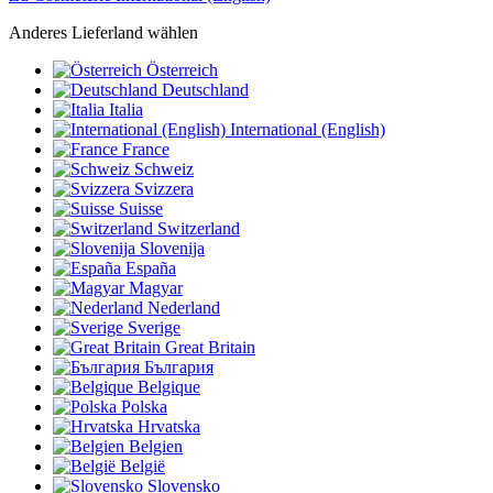
Anderes Lieferland wählen
Österreich
Deutschland
Italia
International (English)
France
Schweiz
Svizzera
Suisse
Switzerland
Slovenija
España
Magyar
Nederland
Sverige
Great Britain
България
Belgique
Polska
Hrvatska
Belgien
België
Slovensko