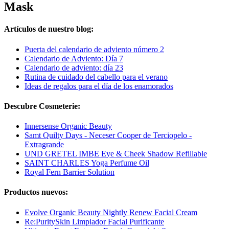
Mask
Artículos de nuestro blog:
Puerta del calendario de adviento número 2
Calendario de Adviento: Día 7
Calendario de adviento: día 23
Rutina de cuidado del cabello para el verano
Ideas de regalos para el día de los enamorados
Descubre Cosmeterie:
Innersense Organic Beauty
Samt Quilty Days - Neceser Cooper de Terciopelo -
Extragrande
UND GRETEL IMBE Eye & Cheek Shadow Refillable
SAINT CHARLES Yoga Perfume Oil
Royal Fern Barrier Solution
Productos nuevos:
Evolve Organic Beauty Nightly Renew Facial Cream
Re:PuritySkin Limpiador Facial Purificante