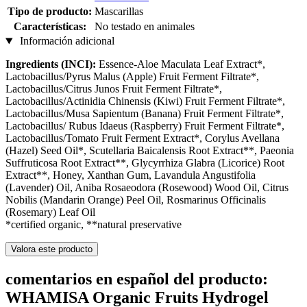
Tipo de producto:
Mascarillas
Características:
No testado en animales
Información adicional
Ingredients (INCI):
Essence-Aloe Maculata Leaf Extract*,
Lactobacillus/Pyrus Malus (Apple) Fruit Ferment Filtrate*,
Lactobacillus/Citrus Junos Fruit Ferment Filtrate*,
Lactobacillus/Actinidia Chinensis (Kiwi) Fruit Ferment Filtrate*,
Lactobacillus/Musa Sapientum (Banana) Fruit Ferment Filtrate*,
Lactobacillus/ Rubus Idaeus (Raspberry) Fruit Ferment Filtrate*,
Lactobacillus/Tomato Fruit Ferment Extract*, Corylus Avellana
(Hazel) Seed Oil*, Scutellaria Baicalensis Root Extract**, Paeonia
Suffruticosa Root Extract**, Glycyrrhiza Glabra (Licorice) Root
Extract**, Honey, Xanthan Gum, Lavandula Angustifolia
(Lavender) Oil, Aniba Rosaeodora (Rosewood) Wood Oil, Citrus
Nobilis (Mandarin Orange) Peel Oil, Rosmarinus Officinalis
(Rosemary) Leaf Oil
*certified organic, **natural preservative
Valora este producto
comentarios en español del producto:
WHAMISA Organic Fruits Hydrogel