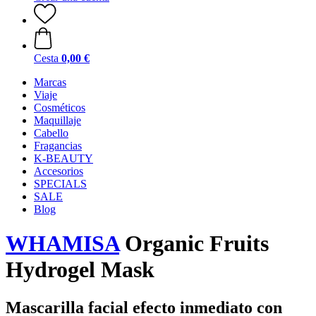
Cesta
0,00 €
Marcas
Viaje
Cosméticos
Maquillaje
Cabello
Fragancias
K-BEAUTY
Accesorios
SPECIALS
SALE
Blog
WHAMISA
Organic Fruits
Hydrogel Mask
Mascarilla facial efecto inmediato con