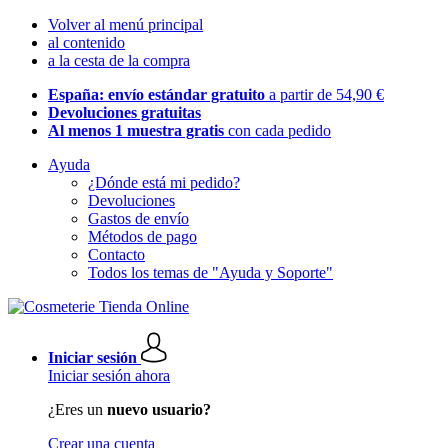
Volver al menú principal
al contenido
a la cesta de la compra
España: envío estándar gratuito
a partir de 54,90 €
Devoluciones gratuitas
Al menos 1 muestra gratis
con cada pedido
Ayuda
¿Dónde está mi pedido?
Devoluciones
Gastos de envío
Métodos de pago
Contacto
Todos los temas de "Ayuda y Soporte"
Iniciar sesión
Iniciar sesión ahora
¿Eres un
nuevo usuario?
Crear una cuenta