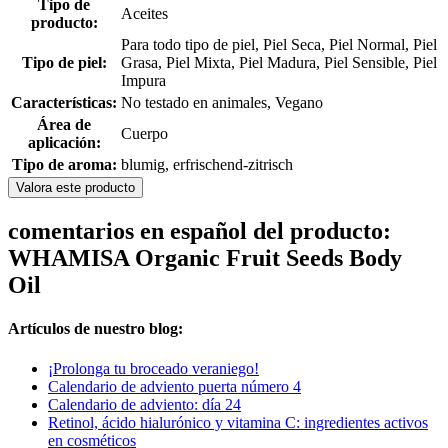
Tipo de
Aceites
producto:
Para todo tipo de piel, Piel Seca, Piel Normal, Piel
Tipo de piel:
Grasa, Piel Mixta, Piel Madura, Piel Sensible, Piel
Impura
Características:
No testado en animales, Vegano
Área de
Cuerpo
aplicación:
Tipo de aroma:
blumig, erfrischend-zitrisch
Valora este producto
comentarios en español del producto:
WHAMISA Organic Fruit Seeds Body
Oil
Artículos de nuestro blog:
¡Prolonga tu broceado veraniego!
Calendario de adviento puerta número 4
Calendario de adviento: día 24
Retinol, ácido hialurónico y vitamina C: ingredientes activos
en cosméticos