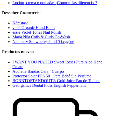
Loción, crema o pomada: ¿Conoces las diferencias?
Descubre Cosmeterie:
Kérastase
vielö Organic Hand Balm
essie Violet Tones Nail Polish
Maria Nila Coils & Curls Co-Wash
Nailberry Strawberry Jam L'Oxygéné
Productos nuevos:
I WANT YOU NAKED Sweet Roses Pure Aloe Hand
Cream
Acorelle Bandas Cera - Cuerpo
Protector Solar FPS 50+ Para Bebé Sin Perfume
BORNTOSTANDOUT® Gold Juice Eau de Toilette
Georganics Dental Floss English Peppermint