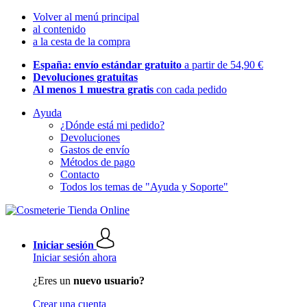
Volver al menú principal
al contenido
a la cesta de la compra
España: envío estándar gratuito
a partir de 54,90 €
Devoluciones gratuitas
Al menos 1 muestra gratis
con cada pedido
Ayuda
¿Dónde está mi pedido?
Devoluciones
Gastos de envío
Métodos de pago
Contacto
Todos los temas de "Ayuda y Soporte"
Iniciar sesión
Iniciar sesión ahora
¿Eres un
nuevo usuario?
Crear una cuenta