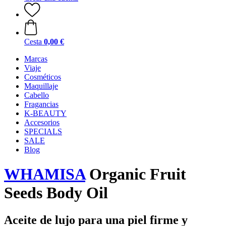
Cesta
0,00 €
Marcas
Viaje
Cosméticos
Maquillaje
Cabello
Fragancias
K-BEAUTY
Accesorios
SPECIALS
SALE
Blog
WHAMISA
Organic Fruit
Seeds Body Oil
Aceite de lujo para una piel firme y