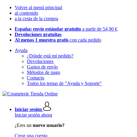
Volver al menú principal
al contenido
a la cesta de la compra
España: envío estándar gratuito
a partir de 54,90 €
Devoluciones gratuitas
Al menos 1 muestra gratis
con cada pedido
Ayuda
¿Dónde está mi pedido?
Devoluciones
Gastos de envío
Métodos de pago
Contacto
Todos los temas de "Ayuda y Soporte"
Iniciar sesión
Iniciar sesión ahora
¿Eres un
nuevo usuario?
Crear una cuenta