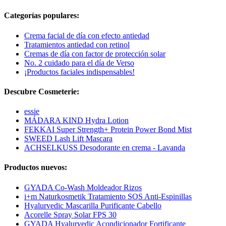
Categorías populares:
Crema facial de día con efecto antiedad
Tratamientos antiedad con retinol
Cremas de día con factor de protección solar
No. 2 cuidado para el día de Verso
¡Productos faciales indispensables!
Descubre Cosmeterie:
essie
MÁDARA KIND Hydra Lotion
FEKKAI Super Strength+ Protein Power Bond Mist
SWEED Lash Lift Mascara
ACHSELKUSS Desodorante en crema - Lavanda
Productos nuevos:
GYADA Co-Wash Moldeador Rizos
i+m Naturkosmetik Tratamiento SOS Anti-Espinillas
Hyalurvedic Mascarilla Purificante Cabello
Acorelle Spray Solar FPS 30
GYADA Hyalurvedic Acondicionador Fortificante