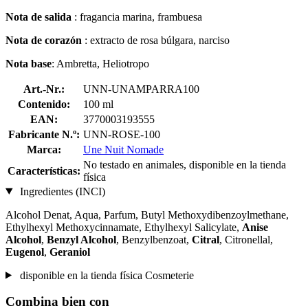
Nota de salida
: fragancia marina, frambuesa
Nota de corazón
: extracto de rosa búlgara, narciso
Nota
base
: Ambretta, Heliotropo
Art.-Nr.:
UNN-UNAMPARRA100
Contenido:
100 ml
EAN:
3770003193555
Fabricante N.º:
UNN-ROSE-100
Marca:
Une Nuit Nomade
No testado en animales, disponible en la tienda
Características:
física
Ingredientes (INCI)
Alcohol Denat, Aqua, Parfum, Butyl Methoxydibenzoylmethane,
Ethylhexyl Methoxycinnamate, Ethylhexyl Salicylate,
Anise
Alcohol
,
Benzyl Alcohol
, Benzylbenzoat,
Citral
, Citronellal,
Eugenol
,
Geraniol
disponible en la tienda física Cosmeterie
Combina bien con