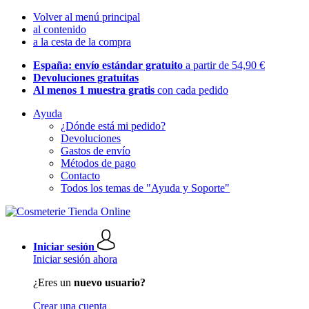
Volver al menú principal
al contenido
a la cesta de la compra
España: envío estándar gratuito
a partir de 54,90 €
Devoluciones gratuitas
Al menos 1 muestra gratis
con cada pedido
Ayuda
¿Dónde está mi pedido?
Devoluciones
Gastos de envío
Métodos de pago
Contacto
Todos los temas de "Ayuda y Soporte"
Iniciar sesión
Iniciar sesión ahora
¿Eres un
nuevo usuario?
Crear una cuenta