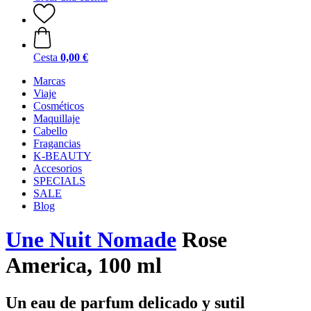
Cesta
0,00 €
Marcas
Viaje
Cosméticos
Maquillaje
Cabello
Fragancias
K-BEAUTY
Accesorios
SPECIALS
SALE
Blog
Une Nuit Nomade
Rose
America, 100 ml
Un eau de parfum delicado y sutil