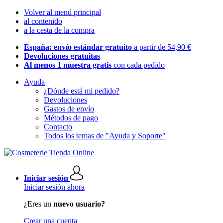
Volver al menú principal
al contenido
a la cesta de la compra
España: envío estándar gratuito
a partir de 54,90 €
Devoluciones gratuitas
Al menos 1 muestra gratis
con cada pedido
Ayuda
¿Dónde está mi pedido?
Devoluciones
Gastos de envío
Métodos de pago
Contacto
Todos los temas de "Ayuda y Soporte"
Iniciar sesión
Iniciar sesión ahora
¿Eres un
nuevo usuario?
Crear una cuenta