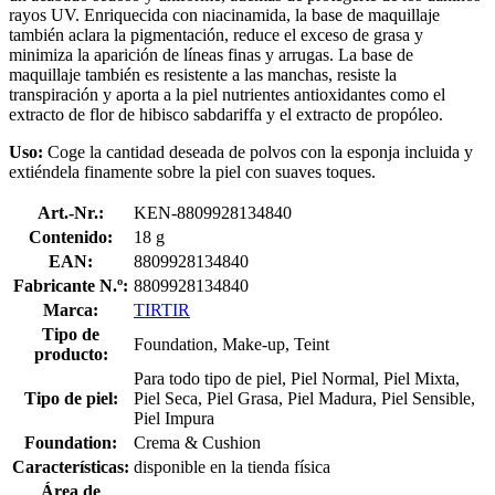
rayos UV. Enriquecida con niacinamida, la base de maquillaje
también aclara la pigmentación, reduce el exceso de grasa y
minimiza la aparición de líneas finas y arrugas. La base de
maquillaje también es resistente a las manchas, resiste la
transpiración y aporta a la piel nutrientes antioxidantes como el
extracto de flor de hibisco sabdariffa y el extracto de propóleo.
Uso:
Coge la cantidad deseada de polvos con la esponja incluida y
extiéndela finamente sobre la piel con suaves toques.
Art.-Nr.:
KEN-8809928134840
Contenido:
18 g
EAN:
8809928134840
Fabricante N.º:
8809928134840
Marca:
TIRTIR
Tipo de
Foundation, Make-up, Teint
producto:
Para todo tipo de piel, Piel Normal, Piel Mixta,
Tipo de piel:
Piel Seca, Piel Grasa, Piel Madura, Piel Sensible,
Piel Impura
Foundation:
Crema & Cushion
Características:
disponible en la tienda física
Área de