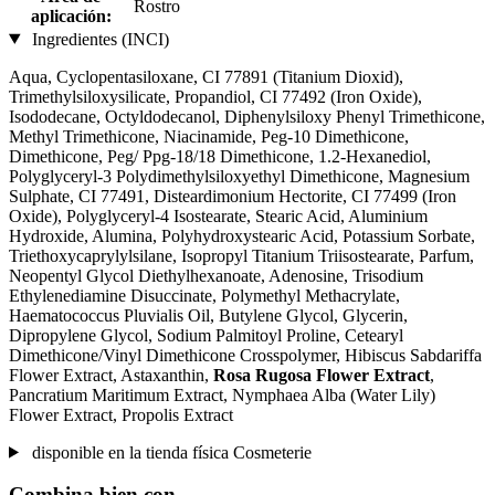
Rostro
aplicación:
Ingredientes (INCI)
Aqua, Cyclopentasiloxane, CI 77891 (Titanium Dioxid),
Trimethylsiloxysilicate, Propandiol, CI 77492 (Iron Oxide),
Isododecane, Octyldodecanol, Diphenylsiloxy Phenyl Trimethicone,
Methyl Trimethicone, Niacinamide, Peg-10 Dimethicone,
Dimethicone, Peg/ Ppg-18/18 Dimethicone, 1.2-Hexanediol,
Polyglyceryl-3 Polydimethylsiloxyethyl Dimethicone, Magnesium
Sulphate, CI 77491, Disteardimonium Hectorite, CI 77499 (Iron
Oxide), Polyglyceryl-4 Isostearate, Stearic Acid, Aluminium
Hydroxide, Alumina, Polyhydroxystearic Acid, Potassium Sorbate,
Triethoxycaprylylsilane, Isopropyl Titanium Triisostearate, Parfum,
Neopentyl Glycol Diethylhexanoate, Adenosine, Trisodium
Ethylenediamine Disuccinate, Polymethyl Methacrylate,
Haematococcus Pluvialis Oil, Butylene Glycol, Glycerin,
Dipropylene Glycol, Sodium Palmitoyl Proline, Cetearyl
Dimethicone/Vinyl Dimethicone Crosspolymer, Hibiscus Sabdariffa
Flower Extract, Astaxanthin,
Rosa Rugosa Flower Extract
,
Pancratium Maritimum Extract, Nymphaea Alba (Water Lily)
Flower Extract, Propolis Extract
disponible en la tienda física Cosmeterie
Combina bien con