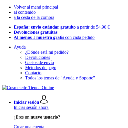
Volver al menú principal
al contenido
a la cesta de la compra
España: envío estándar gratuito
a partir de 54,90 €
Devoluciones gratuitas
Al menos 1 muestra gratis
con cada pedido
Ayuda
¿Dónde está mi pedido?
Devoluciones
Gastos de envío
Métodos de pago
Contacto
Todos los temas de "Ayuda y Soporte"
Iniciar sesión
Iniciar sesión ahora
¿Eres un
nuevo usuario?
Crear una cuenta