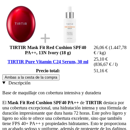
TIRTIR Mask Fit Red Cushion SPF40
26,06 €
(1.447,78
PA++, 13N Ivory (18 g)
€ / kg)
25,10 €
TIRTIR Pure Vitamin C24 Serum, 30 ml
(836,67 € / l)
Precio total:
51,16 €
Ambas a la cesta de la compra
Descripción
Base de maquillaje con cobertura intensiva y duradera
El
Mask Fit Red Cushion SPF40 PA++
de
TIRTIR
destaca por
una cobertura excepcional, una hidratación intensa y una fórmula de
duración impresionante que dura hasta 72 horas. Este polvo ligero y
ligero no sólo te ofrece una cobertura excelente, sino que también
tiene FPS 40+ PA++ y propiedades hidratantes. Esto te proporciona
un acabado sedoso y uniforme, además de protegerte de los dañinos