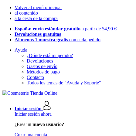
Volver al menú principal
al contenido
a la cesta de la compra
España: envío estándar gratuito
a partir de 54,90 €
Devoluciones gratuitas
Al menos 1 muestra gratis
con cada pedido
Ayuda
¿Dónde está mi pedido?
Devoluciones
Gastos de envío
Métodos de pago
Contacto
Todos los temas de "Ayuda y Soporte"
Iniciar sesión
Iniciar sesión ahora
¿Eres un
nuevo usuario?
Crear una cuenta