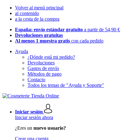
Volver al menú principal
al contenido
a la cesta de la compra
España: envío estándar gratuito
a partir de 54,90 €
Devoluciones gratuitas
Al menos 1 muestra gratis
con cada pedido
Ayuda
¿Dónde está mi pedido?
Devoluciones
Gastos de envío
Métodos de pago
Contacto
Todos los temas de "Ayuda y Soporte"
Iniciar sesión
Iniciar sesión ahora
¿Eres un
nuevo usuario?
Crear una cuenta