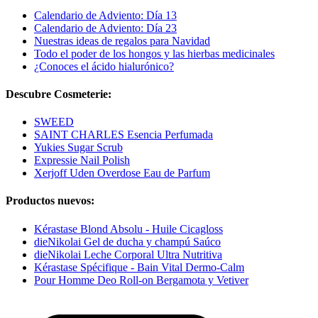
Calendario de Adviento: Día 13
Calendario de Adviento: Día 23
Nuestras ideas de regalos para Navidad
Todo el poder de los hongos y las hierbas medicinales
¿Conoces el ácido hialurónico?
Descubre Cosmeterie:
SWEED
SAINT CHARLES Esencia Perfumada
Yukies Sugar Scrub
Expressie Nail Polish
Xerjoff Uden Overdose Eau de Parfum
Productos nuevos:
Kérastase Blond Absolu - Huile Cicagloss
dieNikolai Gel de ducha y champú Saúco
dieNikolai Leche Corporal Ultra Nutritiva
Kérastase Spécifique - Bain Vital Dermo-Calm
Pour Homme Deo Roll-on Bergamota y Vetiver