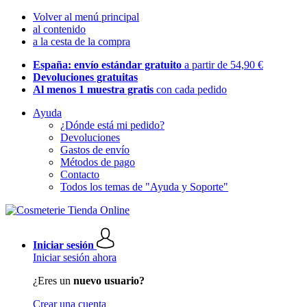
Volver al menú principal
al contenido
a la cesta de la compra
España: envío estándar gratuito
a partir de 54,90 €
Devoluciones gratuitas
Al menos 1 muestra gratis
con cada pedido
Ayuda
¿Dónde está mi pedido?
Devoluciones
Gastos de envío
Métodos de pago
Contacto
Todos los temas de "Ayuda y Soporte"
Iniciar sesión
Iniciar sesión ahora
¿Eres un
nuevo usuario?
Crear una cuenta