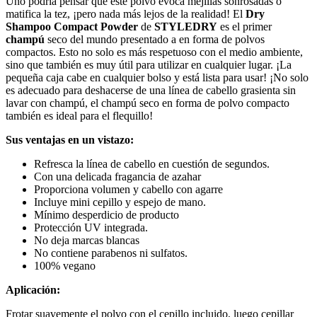
Uno podría pensar que este polvo evoca mejillas sonrosadas o
matifica la tez, ¡pero nada más lejos de la realidad! El
Dry
Shampoo Compact Powder
de
STYLEDRY
es el primer
champú
seco del mundo presentado a en forma de polvos
compactos. Esto no solo es más respetuoso con el medio ambiente,
sino que también es muy útil para utilizar en cualquier lugar. ¡La
pequeña caja cabe en cualquier bolso y está lista para usar! ¡No solo
es adecuado para deshacerse de una línea de cabello grasienta sin
lavar con champú, el champú seco en forma de polvo compacto
también es ideal para el flequillo!
Sus ventajas en un vistazo:
Refresca la línea de cabello en cuestión de segundos.
Con una delicada fragancia de azahar
Proporciona volumen y cabello con agarre
Incluye mini cepillo y espejo de mano.
Mínimo desperdicio de producto
Protección UV integrada.
No deja marcas blancas
No contiene parabenos ni sulfatos.
100% vegano
Aplicación:
Frotar suavemente el polvo con el cepillo incluido, luego cepillar