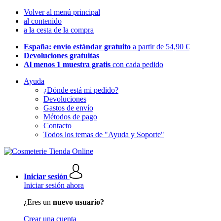
Volver al menú principal
al contenido
a la cesta de la compra
España: envío estándar gratuito
a partir de 54,90 €
Devoluciones gratuitas
Al menos 1 muestra gratis
con cada pedido
Ayuda
¿Dónde está mi pedido?
Devoluciones
Gastos de envío
Métodos de pago
Contacto
Todos los temas de "Ayuda y Soporte"
Iniciar sesión
Iniciar sesión ahora
¿Eres un
nuevo usuario?
Crear una cuenta