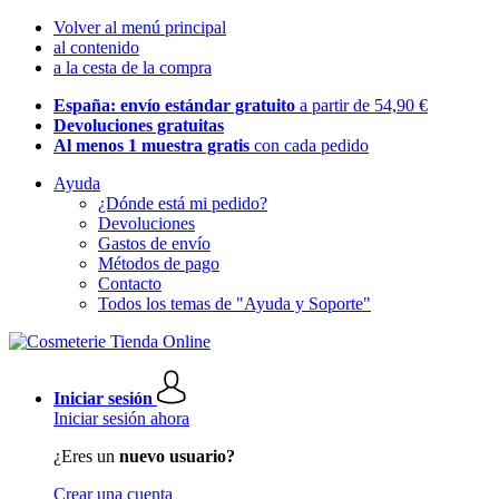
Volver al menú principal
al contenido
a la cesta de la compra
España: envío estándar gratuito
a partir de 54,90 €
Devoluciones gratuitas
Al menos 1 muestra gratis
con cada pedido
Ayuda
¿Dónde está mi pedido?
Devoluciones
Gastos de envío
Métodos de pago
Contacto
Todos los temas de "Ayuda y Soporte"
Iniciar sesión
Iniciar sesión ahora
¿Eres un
nuevo usuario?
Crear una cuenta