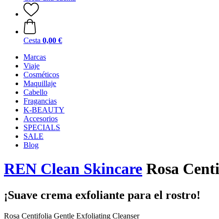
Cesta
0,00 €
Marcas
Viaje
Cosméticos
Maquillaje
Cabello
Fragancias
K-BEAUTY
Accesorios
SPECIALS
SALE
Blog
REN Clean Skincare
Rosa Centif
¡Suave crema exfoliante para el rostro!
Rosa Centifolia Gentle Exfoliating Cleanser