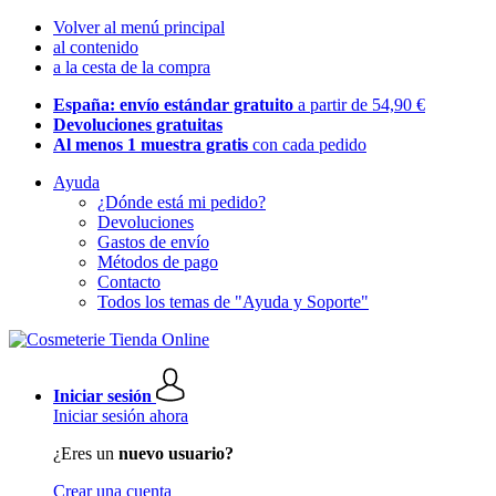
Volver al menú principal
al contenido
a la cesta de la compra
España: envío estándar gratuito
a partir de 54,90 €
Devoluciones gratuitas
Al menos 1 muestra gratis
con cada pedido
Ayuda
¿Dónde está mi pedido?
Devoluciones
Gastos de envío
Métodos de pago
Contacto
Todos los temas de "Ayuda y Soporte"
Iniciar sesión
Iniciar sesión ahora
¿Eres un
nuevo usuario?
Crear una cuenta