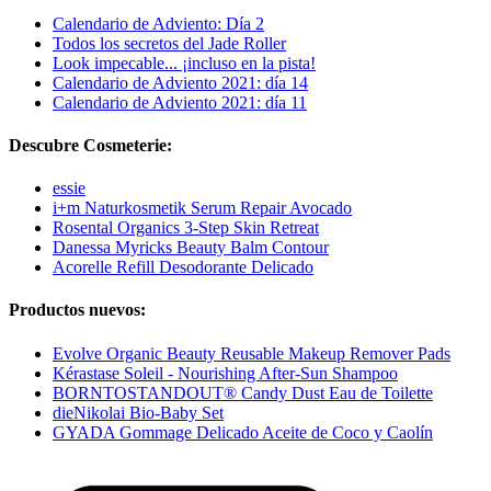
Calendario de Adviento: Día 2
Todos los secretos del Jade Roller
Look impecable... ¡incluso en la pista!
Calendario de Adviento 2021: día 14
Calendario de Adviento 2021: día 11
Descubre Cosmeterie:
essie
i+m Naturkosmetik Serum Repair Avocado
Rosental Organics 3-Step Skin Retreat
Danessa Myricks Beauty Balm Contour
Acorelle Refill Desodorante Delicado
Productos nuevos:
Evolve Organic Beauty Reusable Makeup Remover Pads
Kérastase Soleil - Nourishing After-Sun Shampoo
BORNTOSTANDOUT® Candy Dust Eau de Toilette
dieNikolai Bio-Baby Set
GYADA Gommage Delicado Aceite de Coco y Caolín