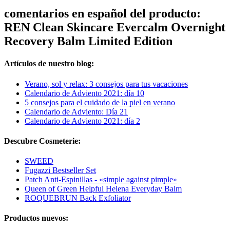
comentarios en español del producto:
REN Clean Skincare Evercalm Overnight
Recovery Balm Limited Edition
Artículos de nuestro blog:
Verano, sol y relax: 3 consejos para tus vacaciones
Calendario de Adviento 2021: día 10
5 consejos para el cuidado de la piel en verano
Calendario de Adviento: Día 21
Calendario de Adviento 2021: día 2
Descubre Cosmeterie:
SWEED
Fugazzi Bestseller Set
Patch Anti-Espinillas - «simple against pimple»
Queen of Green Helpful Helena Everyday Balm
ROQUEBRUN Back Exfoliator
Productos nuevos: