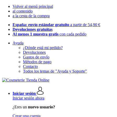
Volver al menú principal
al contenido
a la cesta de la compra
España: envío estándar gratuito
a partir de 54,90 €
Devoluciones gratuitas
Al menos 1 muestra gratis
con cada pedido
Ayuda
¿Dónde está mi pedido?
Devoluciones
Gastos de envío
Métodos de pago
Contacto
Todos los temas de "Ayuda y Soporte"
Iniciar sesión
Iniciar sesión ahora
¿Eres un
nuevo usuario?
Crear una cuenta