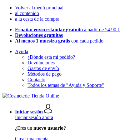
Volver al menú principal
al contenido
a la cesta de la compra
España: envío estándar gratuito
a partir de 54,90 €
Devoluciones gratuitas
Al menos 1 muestra gratis
con cada pedido
Ayuda
¿Dónde está mi pedido?
Devoluciones
Gastos de envío
Métodos de pago
Contacto
Todos los temas de "Ayuda y Soporte"
Iniciar sesión
Iniciar sesión ahora
¿Eres un
nuevo usuario?
Crear una cuenta