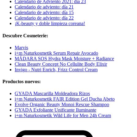
Calendario de Adviento 2021: día 23
Calendario de adviento: día 21
Calendario de adviento: día 15
Calendario de adviento: día 22
¡K-beauty y doble limpieza coreana!
Descubre Cosmeterie:
Marvis
i+m Naturkosmetik Serum Repair Avocado
MÁDARA SOS Hydra Mask Moisture + Radiance
Clean Beauty Concept No Cellulite Body Elixir
Invigo - Nutri Enrich, Frizz Control Cream
Productos nuevos:
GYADA Mascarilla Moldeadora Rizos
i+m Naturkosmetik FAIR Edition Gel Ducha Abeto
Evolve Organic Beauty Monoi Rescue Shampoo
GYADA Exfoliante Unificante Iluminante
i+m Naturkosmetik Wild Life for Men 24h Cream