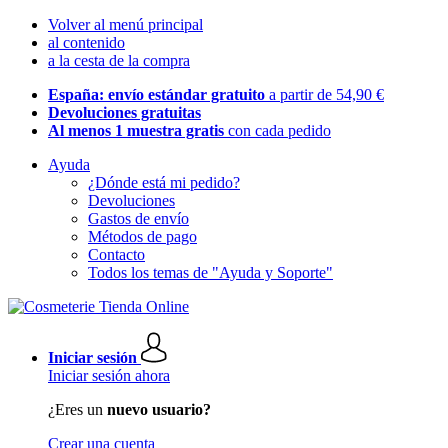
Volver al menú principal
al contenido
a la cesta de la compra
España: envío estándar gratuito
a partir de 54,90 €
Devoluciones gratuitas
Al menos 1 muestra gratis
con cada pedido
Ayuda
¿Dónde está mi pedido?
Devoluciones
Gastos de envío
Métodos de pago
Contacto
Todos los temas de "Ayuda y Soporte"
Iniciar sesión
Iniciar sesión ahora
¿Eres un
nuevo usuario?
Crear una cuenta