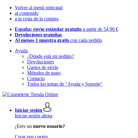
Volver al menú principal
al contenido
a la cesta de la compra
España: envío estándar gratuito
a partir de 54,90 €
Devoluciones gratuitas
Al menos 1 muestra gratis
con cada pedido
Ayuda
¿Dónde está mi pedido?
Devoluciones
Gastos de envío
Métodos de pago
Contacto
Todos los temas de "Ayuda y Soporte"
Iniciar sesión
Iniciar sesión ahora
¿Eres un
nuevo usuario?
Crear una cuenta