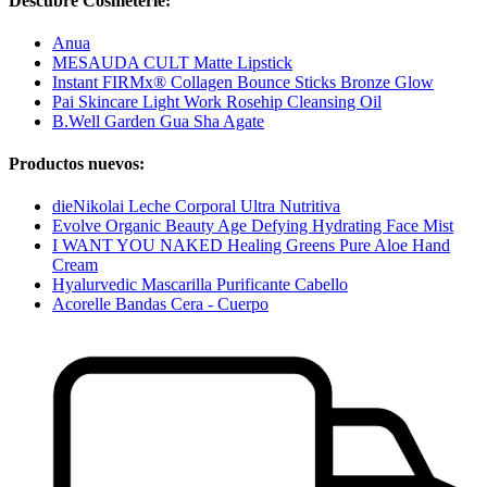
Descubre Cosmeterie:
Anua
MESAUDA CULT Matte Lipstick
Instant FIRMx® Collagen Bounce Sticks Bronze Glow
Pai Skincare Light Work Rosehip Cleansing Oil
B.Well Garden Gua Sha Agate
Productos nuevos:
dieNikolai Leche Corporal Ultra Nutritiva
Evolve Organic Beauty Age Defying Hydrating Face Mist
I WANT YOU NAKED Healing Greens Pure Aloe Hand
Cream
Hyalurvedic Mascarilla Purificante Cabello
Acorelle Bandas Cera - Cuerpo