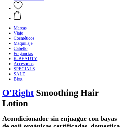
Marcas
Viaje
Cosméticos
Maquillaje
Cabello
Fragancias
K-BEAUTY
Accesorios
SPECIALS
SALE
Blog
O'Right
Smoothing Hair
Lotion
Acondicionador sin enjuague con bayas
de goji orgánicas certificadas, domestica