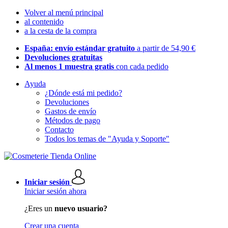
Volver al menú principal
al contenido
a la cesta de la compra
España: envío estándar gratuito
a partir de 54,90 €
Devoluciones gratuitas
Al menos 1 muestra gratis
con cada pedido
Ayuda
¿Dónde está mi pedido?
Devoluciones
Gastos de envío
Métodos de pago
Contacto
Todos los temas de "Ayuda y Soporte"
Iniciar sesión
Iniciar sesión ahora
¿Eres un
nuevo usuario?
Crear una cuenta