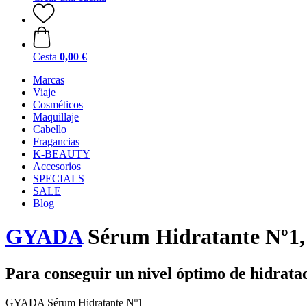
Cesta
0,00 €
Marcas
Viaje
Cosméticos
Maquillaje
Cabello
Fragancias
K-BEAUTY
Accesorios
SPECIALS
SALE
Blog
GYADA
Sérum Hidratante Nº1,
Para conseguir un nivel óptimo de hidrata
GYADA Sérum Hidratante Nº1