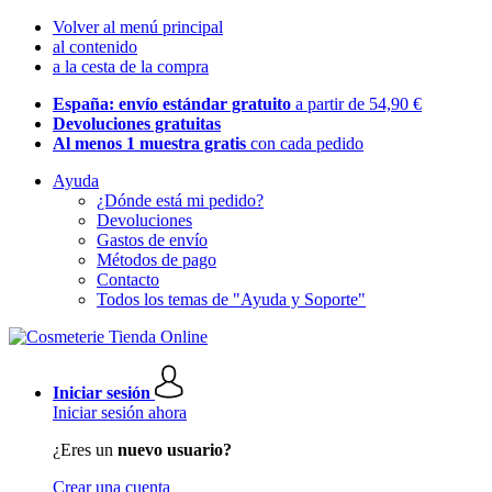
Volver al menú principal
al contenido
a la cesta de la compra
España: envío estándar gratuito
a partir de 54,90 €
Devoluciones gratuitas
Al menos 1 muestra gratis
con cada pedido
Ayuda
¿Dónde está mi pedido?
Devoluciones
Gastos de envío
Métodos de pago
Contacto
Todos los temas de "Ayuda y Soporte"
Iniciar sesión
Iniciar sesión ahora
¿Eres un
nuevo usuario?
Crear una cuenta