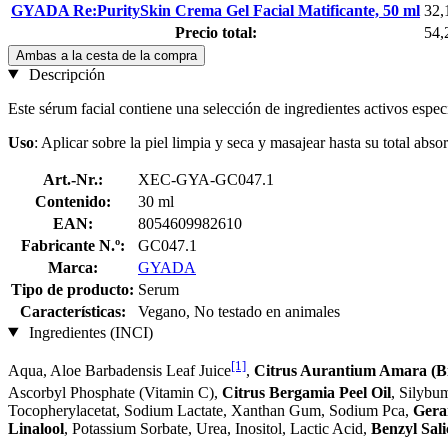
GYADA Re:PuritySkin Crema Gel Facial Matificante, 50 ml
32,
Precio total:
54,
Ambas a la cesta de la compra
Descripción
Este sérum facial contiene una selección de ingredientes activos esp
Uso
: Aplicar sobre la piel limpia y seca y masajear hasta su total abso
Art.-Nr.:
XEC-GYA-GC047.1
Contenido:
30 ml
EAN:
8054609982610
Fabricante N.º:
GC047.1
Marca:
GYADA
Tipo de producto:
Serum
Características:
Vegano, No testado en animales
Ingredientes (INCI)
[1]
Aqua, Aloe Barbadensis Leaf Juice
,
Citrus Aurantium Amara (Bi
Ascorbyl Phosphate (Vitamin C),
Citrus Bergamia Peel Oil
, Silybu
Tocopherylacetat, Sodium Lactate, Xanthan Gum, Sodium Pca,
Gera
Linalool
, Potassium Sorbate, Urea, Inositol, Lactic Acid,
Benzyl Sali