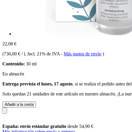
22,08 €
(
736,00 € / l
, Incl. 21% de IVA
-
Más gastos de envío
)
Contenido:
30 ml
En almacén
Entrega prevista el lunes, 17 agosto
, si se realiza el pedido antes de
Solo quedan 21 unidades de este artículo en nuestro almacén. ¡La nue
Añadir a la cesta
España: envío estándar gratuito
desde 54,90 €
Más información sobre envío y entrega