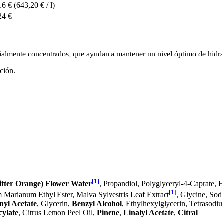
16 €
(643,20 € / l)
24 €
ecialmente concentrados, que ayudan a mantener un nivel óptimo de hidra
rción.
[1]
tter Orange) Flower Water
, Propandiol, Polyglyceryl-4-Caprate, 
[1]
m Marianum Ethyl Ester, Malva Sylvestris Leaf Extract
, Glycine, Sod
nyl Acetate
, Glycerin,
Benzyl Alcohol
, Ethylhexylglycerin, Tetrasod
cylate
, Citrus Lemon Peel Oil,
Pinene
,
Linalyl Acetate
,
Citral