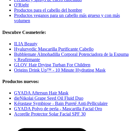
O'Right
Productos para el cabello del hombre
Productos veganos para un cabello más grueso y con más
volumen
Descubre Cosmeterie:
ILIA Beauty
Hyalurvedic Mascarilla Purificante Cabello
Bubblemate Almohadilla Corporal Potenciadora de la Espuma
y Reafirmante
GLOV Hair Drying Turban For Children
Origins Drink Up™ - 10 Minute Hydrating Mask
Productos nuevos:
GYADA Aftersun Hair Mask
dieNikolai Grape Seed Oil Fluid Duo
Kérastase Symbiose - Bain Pureté Anti-Pelliculaire
GYADA Polvo de perla - Mascarilla Facial Oro
Acorelle Protector Solar Facial SPF 30