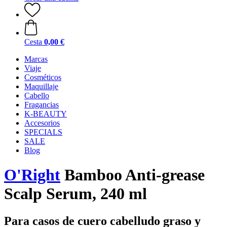
Cesta
0,00 €
Marcas
Viaje
Cosméticos
Maquillaje
Cabello
Fragancias
K-BEAUTY
Accesorios
SPECIALS
SALE
Blog
O'Right
Bamboo Anti-grease
Scalp Serum, 240 ml
Para casos de cuero cabelludo graso y