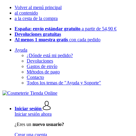
Volver al menú principal
al contenido
a la cesta de la compra
España: envío estándar gratuito
a partir de 54,90 €
Devoluciones gratuitas
Al menos 1 muestra gratis
con cada pedido
Ayuda
¿Dónde está mi pedido?
Devoluciones
Gastos de envío
Métodos de pago
Contacto
Todos los temas de "Ayuda y Soporte"
Iniciar sesión
Iniciar sesión ahora
¿Eres un
nuevo usuario?
Crear una cuenta