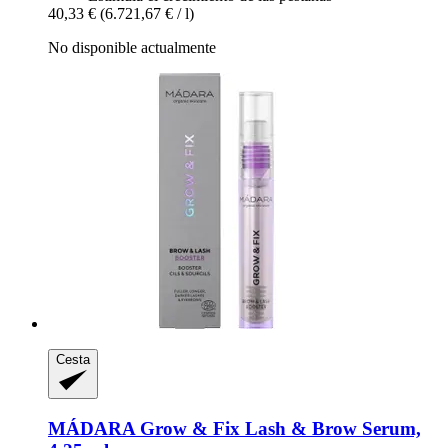
40,33 €
(6.721,67 € / l)
No disponible actualmente
Cesta
MÁDARA
Grow & Fix Lash & Brow Serum,