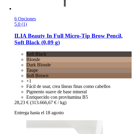
6 Opciones
5.0 (1)
ILIA Beauty
In Full Micro-​Tip Brow Pencil,
Soft Black (0,09 g)
Soft Black
Blonde
Dark Blonde
Taupe
Soft Brown
+1
Fácil de usar, crea líneas finas como cabellos
Pigmento suave de base mineral
Enriquecido con provitamina B5
28,23 €
(313.666,67 € / kg)
Entrega hasta el 18 agosto