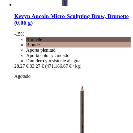
Kevyn Aucoin
Micro-​Sculpting Brow, Brunette
(0,06 g)
-15%
Brunette
Blonde
Aporta plenitud
Aporta color y cuidado
Duradero y resistente al agua
28,27 €
33,27 €
(471.166,67 € / kg)
Agotado