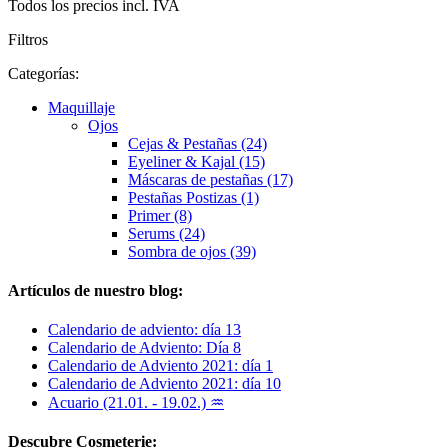
Todos los precios incl. IVA
Filtros
Categorías:
Maquillaje
Ojos
Cejas & Pestañas (24)
Eyeliner & Kajal (15)
Máscaras de pestañas (17)
Pestañas Postizas (1)
Primer (8)
Serums (24)
Sombra de ojos (39)
Artículos de nuestro blog:
Calendario de adviento: día 13
Calendario de Adviento: Día 8
Calendario de Adviento 2021: día 1
Calendario de Adviento 2021: día 10
Acuario (21.01. - 19.02.) ♒
Descubre Cosmeterie: