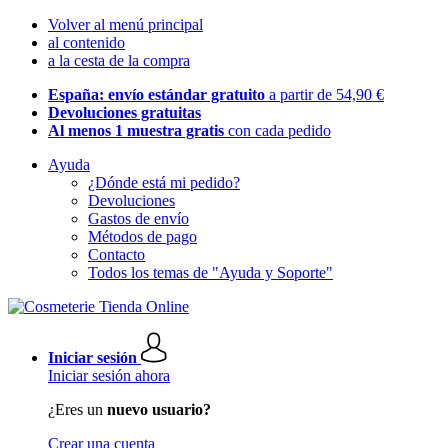
Volver al menú principal
al contenido
a la cesta de la compra
España: envío estándar gratuito
a partir de 54,90 €
Devoluciones gratuitas
Al menos 1 muestra gratis
con cada pedido
Ayuda
¿Dónde está mi pedido?
Devoluciones
Gastos de envío
Métodos de pago
Contacto
Todos los temas de "Ayuda y Soporte"
Iniciar sesión
Iniciar sesión ahora
¿Eres un
nuevo usuario?
Crear una cuenta