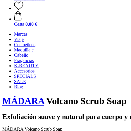
Cesta
0,00 €
Marcas
Viaje
Cosméticos
Maquillaje
Cabello
Fragancias
K-BEAUTY
Accesorios
SPECIALS
SALE
Blog
MÁDARA
Volcano Scrub Soap
Exfoliación suave y natural para cuerpo y
MÁDARA Volcano Scrub Soap