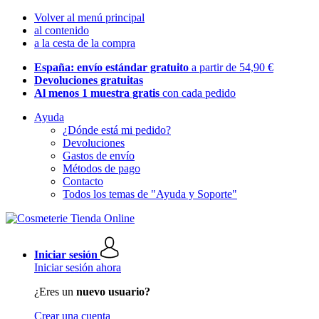
Volver al menú principal
al contenido
a la cesta de la compra
España: envío estándar gratuito
a partir de 54,90 €
Devoluciones gratuitas
Al menos 1 muestra gratis
con cada pedido
Ayuda
¿Dónde está mi pedido?
Devoluciones
Gastos de envío
Métodos de pago
Contacto
Todos los temas de "Ayuda y Soporte"
Iniciar sesión
Iniciar sesión ahora
¿Eres un
nuevo usuario?
Crear una cuenta