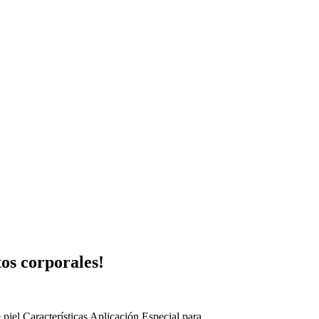
os corporales!
 piel
Características
Aplicación
Especial para