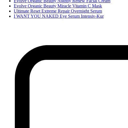
Evolve Organic Beauty Nightly Renew Facial Cream
Evolve Organic Beauty Miracle Vitamin C Mask
Ultimate Reset Extreme Repair Overnight Serum
I WANT YOU NAKED Eye Serum Intensiv-Kur