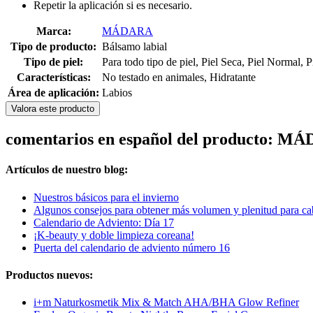
Repetir la aplicación si es necesario.
Marca:
MÁDARA
Tipo de producto:
Bálsamo labial
Tipo de piel:
Para todo tipo de piel, Piel Seca, Piel Normal, 
Características:
No testado en animales, Hidratante
Área de aplicación:
Labios
Valora este producto
comentarios en español del producto: 
Artículos de nuestro blog:
Nuestros básicos para el invierno
Algunos consejos para obtener más volumen y plenitud para cab
Calendario de Adviento: Día 17
¡K-beauty y doble limpieza coreana!
Puerta del calendario de adviento número 16
Productos nuevos:
i+m Naturkosmetik Mix & Match AHA/BHA Glow Refiner