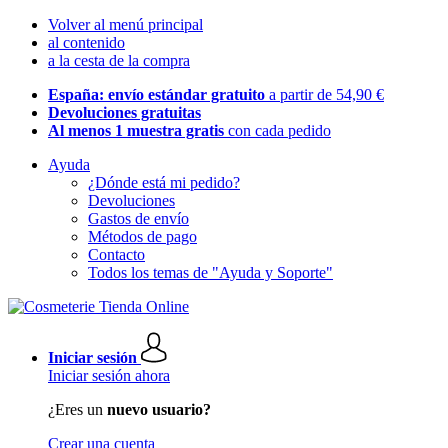
Volver al menú principal
al contenido
a la cesta de la compra
España: envío estándar gratuito
a partir de 54,90 €
Devoluciones gratuitas
Al menos 1 muestra gratis
con cada pedido
Ayuda
¿Dónde está mi pedido?
Devoluciones
Gastos de envío
Métodos de pago
Contacto
Todos los temas de "Ayuda y Soporte"
Iniciar sesión
Iniciar sesión ahora
¿Eres un
nuevo usuario?
Crear una cuenta