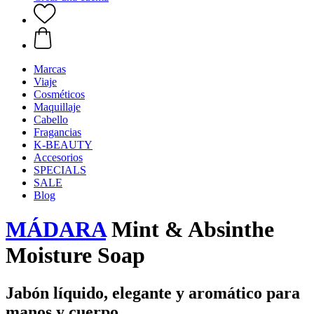
Marcas
Viaje
Cosméticos
Maquillaje
Cabello
Fragancias
K-BEAUTY
Accesorios
SPECIALS
SALE
Blog
MÁDARA
Mint & Absinthe
Moisture Soap
Jabón líquido, elegante y aromático para
manos y cuerpo