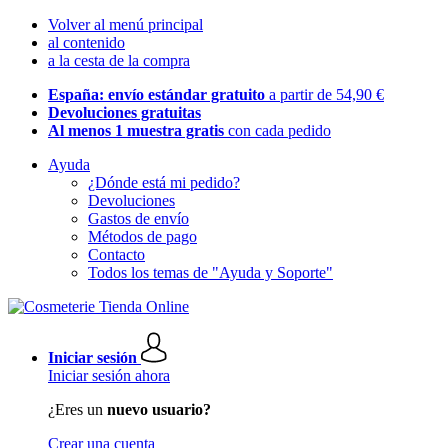
Volver al menú principal
al contenido
a la cesta de la compra
España: envío estándar gratuito
a partir de 54,90 €
Devoluciones gratuitas
Al menos 1 muestra gratis
con cada pedido
Ayuda
¿Dónde está mi pedido?
Devoluciones
Gastos de envío
Métodos de pago
Contacto
Todos los temas de "Ayuda y Soporte"
Iniciar sesión
Iniciar sesión ahora
¿Eres un
nuevo usuario?
Crear una cuenta