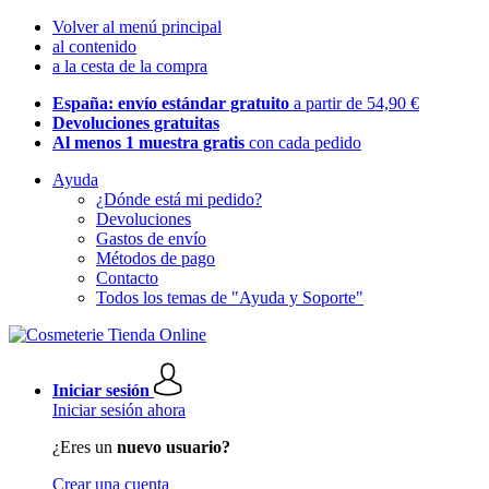
Volver al menú principal
al contenido
a la cesta de la compra
España: envío estándar gratuito
a partir de 54,90 €
Devoluciones gratuitas
Al menos 1 muestra gratis
con cada pedido
Ayuda
¿Dónde está mi pedido?
Devoluciones
Gastos de envío
Métodos de pago
Contacto
Todos los temas de "Ayuda y Soporte"
Iniciar sesión
Iniciar sesión ahora
¿Eres un
nuevo usuario?
Crear una cuenta