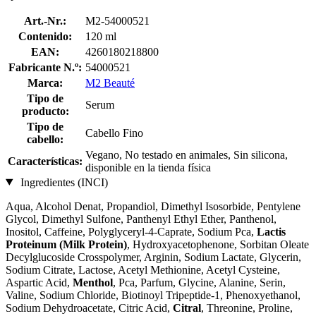
Art.-Nr.:
M2-54000521
Contenido:
120 ml
EAN:
4260180218800
Fabricante N.º:
54000521
Marca:
M2 Beauté
Tipo de
Serum
producto:
Tipo de
Cabello Fino
cabello:
Vegano, No testado en animales, Sin silicona,
Características:
disponible en la tienda física
Ingredientes (INCI)
Aqua, Alcohol Denat, Propandiol, Dimethyl Isosorbide, Pentylene
Glycol, Dimethyl Sulfone, Panthenyl Ethyl Ether, Panthenol,
Inositol, Caffeine, Polyglyceryl-4-Caprate, Sodium Pca,
Lactis
Proteinum (Milk Protein)
, Hydroxyacetophenone, Sorbitan Oleate
Decylglucoside Crosspolymer, Arginin, Sodium Lactate, Glycerin,
Sodium Citrate, Lactose, Acetyl Methionine, Acetyl Cysteine,
Aspartic Acid,
Menthol
, Pca, Parfum, Glycine, Alanine, Serin,
Valine, Sodium Chloride, Biotinoyl Tripeptide-1, Phenoxyethanol,
Sodium Dehydroacetate, Citric Acid,
Citral
, Threonine, Proline,