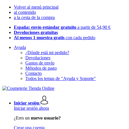
Volver al menú principal
al contenido
a la cesta de la compra
España: envío estándar gratuito
a partir de 54,90 €
Devoluciones gratuitas
Al menos 1 muestra gratis
con cada pedido
Ayuda
¿Dónde está mi pedido?
Devoluciones
Gastos de envío
Métodos de pago
Contacto
Todos los temas de "Ayuda y Soporte"
Iniciar sesión
Iniciar sesión ahora
¿Eres un
nuevo usuario?
Crear una cuenta