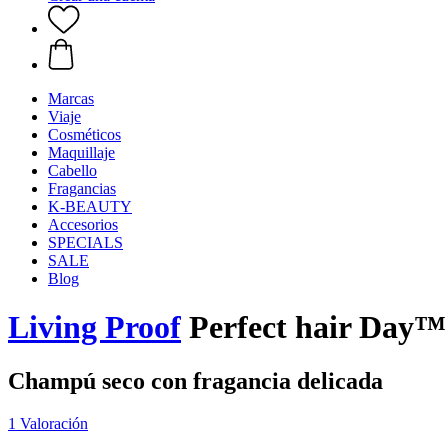
Marcas
Viaje
Cosméticos
Maquillaje
Cabello
Fragancias
K-BEAUTY
Accesorios
SPECIALS
SALE
Blog
Living Proof
Perfect hair Day™
Champú seco con fragancia delicada
1 Valoración