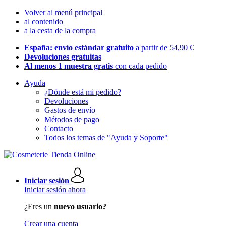
Volver al menú principal
al contenido
a la cesta de la compra
España: envío estándar gratuito
a partir de 54,90 €
Devoluciones gratuitas
Al menos 1 muestra gratis
con cada pedido
Ayuda
¿Dónde está mi pedido?
Devoluciones
Gastos de envío
Métodos de pago
Contacto
Todos los temas de "Ayuda y Soporte"
Iniciar sesión
Iniciar sesión ahora
¿Eres un
nuevo usuario?
Crear una cuenta