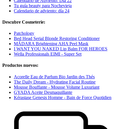
Calendario de Adviento: Día 22
Tu guía beauty para Nochevieja
Calendario de adviento: día 24
Descubre Cosmeterie:
Patchology
Bed Head Serial Blonde Restoring Conditioner
MÁDARA Brightening AHA Peel Mask
I WANT YOU NAKED Lip Balm FOR HEROES
Wella Professionals EIMI - Super Set
Productos nuevos:
Acorelle Eau de Parfum Bio Jardin des Thés
The Daily Dream - Hydrating Facial Routine
Mousse Bouffante - Mousse Volume Luxuriant
GYADA Aceite Desmaquillante
Kérastase Genesis Homme - Bain de Force Quotidien